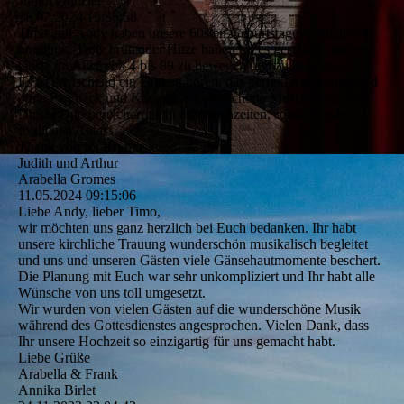
Judith Günzler
16.07.2024
15:36:58
Timo and Andy haben unsere 60sten Geburtstage musikalisch
umrahmt. Trotz brütender Hitze haben sie es geschafft, unsere
Gäste im Alter von 4 bis 89 zu bewegen und zu berühren.
Es ist erfrischend ein Duo zu hören, das perfekt harmoniert und
ohne Playback und Karaoke wunderschöne Musik macht.
Dieses Duo bereichert nicht nur Hochzeiten, sondern jeden
festlichen Anlass.
Thank you for the music!
Judith und Arthur
Arabella Gromes
11.05.2024
09:15:06
Liebe Andy, lieber Timo,
wir möchten uns ganz herzlich bei Euch bedanken. Ihr habt
unsere kirchliche Trauung wunderschön musikalisch begleitet
und uns und unseren Gästen viele Gänsehautmomente beschert.
Die Planung mit Euch war sehr unkompliziert und Ihr habt alle
Wünsche von uns toll umgesetzt.
Wir wurden von vielen Gästen auf die wunderschöne Musik
während des Gottesdienstes angesprochen. Vielen Dank, dass
Ihr unsere Hochzeit so einzigartig für uns gemacht habt.
Liebe Grüße
Arabella & Frank
Annika Birlet