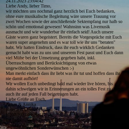
24.11.2023
23:04:42
Liebe Andy, lieber Timo,
wir möchten uns nochmal ganz herzlich bei Euch bedanken,
ohne eure musikalische Begleitung wäre unsere Trauung vor
zwei Wochen sowie der anschließende Sektempfang nur halb so
schön und emotional gewesen! Wahnsinn was Livemusik
ausmacht und wie wunderbar ihr einfach seid! Auch unsere
Gäste waren ganz begeistert. Bereits die Vorgespräche mit Euch
waren super angenehm und es war toll wie ihr uns "beraten"
habt. Wir hatten Eindruck, dass ihr euch wirklich Gedanken
gemacht habt was zu uns und unserem Fest passt und Euch dann
viel Mühe bei der Umsetzung gegeben habt, inkl.
Überraschungen und Berücksichtigung von etwas
ungewöhnlichen Sonderwünschen :-)
Man merkt einfach dass ihr liebt was ihr tut und hoffen dass ihr
nie damit aufhört!
Wir wollen Euch unbedingt bald mal wieder live hören, bis
dahin schwelgen wir in Erinnerungen an ein tolles Fest zu dem
auch ihr auf jeden Fall beigetragen habt.
Liebe Grüße an Euch,
Adam & Annika
Helena & Dennis Deider
17.07.2023
09:26:11
Ihr Lieben, vielen lieben Dank für eure wunderbare
musikalische Begleitung auf unserer Hochzeit. Die gewünschten