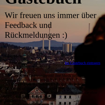
Wir freuen uns immer über
Feedback und
Rückmeldungen :)
Gästebuch
31 Einträge auf 7 Seiten
Ins Gästebuch eintragen
Philipp & Daniela Noack
09.07.2026
18:11:57
Timo und Andy sind wundervoll! Ihre Musik geht unter die
Haut und ganz tief ins Herz :)
Wir bedanken uns bei euch beiden für die tolle musikalische
Begleitung an unserer Hochzeit und dem Sektempfang. Durch
euch kam eine ganz besonders schöne Stimmung auf, die ohne
euch nie so stattgefunden hätte.
Danke! <3