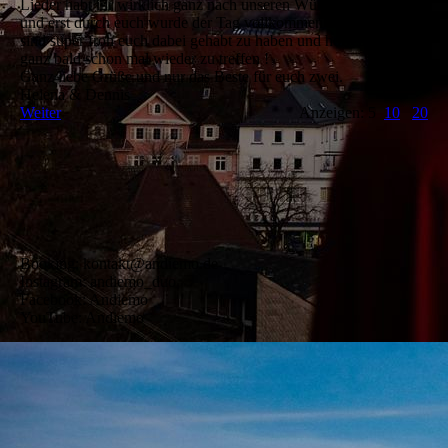
Lieder habt ihr wirklich ganz nach unseren Wünschen umgesetzt
und erst durch euch wurde der Tag vollkommen abgerundet. Wir
sind super froh euch dabei gehabt zu haben und hoffen euch
ganz bald schon mal wieder zu treffen !
Ganz liebe Grüße und nur das Beste für euch zwei.
Helena & Dennis
Weiter
Anzeigen: 5
10
20
Booking: kontakt@andiemo.de
Instagram: andiemo_duo
Facebook: Andiemo
YouTube: Andiemo